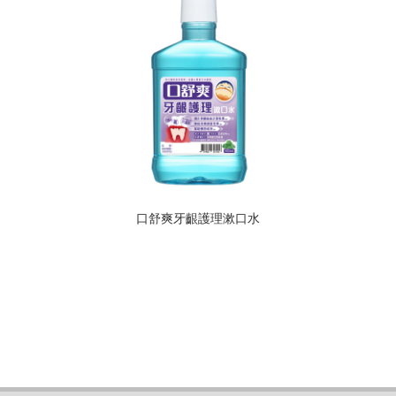
口舒爽牙齦護理漱口水