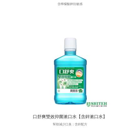
含檸檬酸鉀抗敏感
口舒爽雙效抑菌漱口水【含鋅漱口水】
幫助減少口臭；含鋅配方