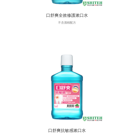
口舒爽全效修護漱口水
不含酒精配方
口舒爽抗敏感漱口水