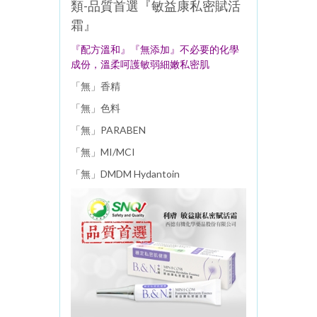
類-品質首選『敏益康私密賦活
霜』
『配方溫和』
『
無添加
』
不必要的化學
成份，溫柔呵護敏弱細嫩私密肌
「無」香精
「無」色料
「無」PARABEN
「無」MI/MCI
「無」DMDM Hydantoin